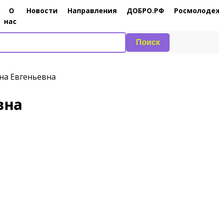
О
Новости
Направления
ДОБРО.РФ
Росмолоде
нас
Поиск
на Евгеньевна
вна