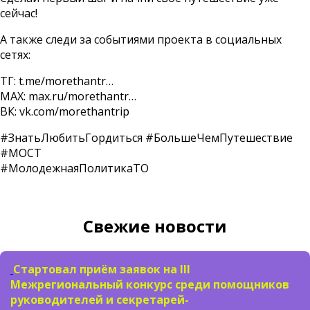
сейчас!
А также следи за событиями проекта в социальных
сетях:
ТГ: t.me/morethantr…
MAX: max.ru/morethantr…
ВК: vk.com/morethantrip
#ЗнатьЛюбитьГордиться #БольшеЧемПутешествие
#МОСТ
#МолодежнаяПолитикаТО
Свежие новости
Стартовал приём заявок на III
Межрегиональный конкурс среди помощников
руководителей и секретарей-