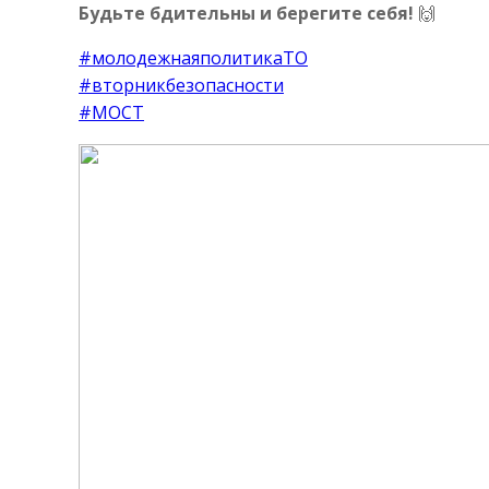
Будьте бдительны и берегите себя!
🙌
#молодежнаяполитикаТО
#вторникбезопасности
#МОСТ