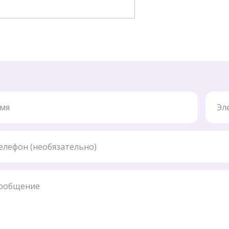
Элект
ефон
бщение