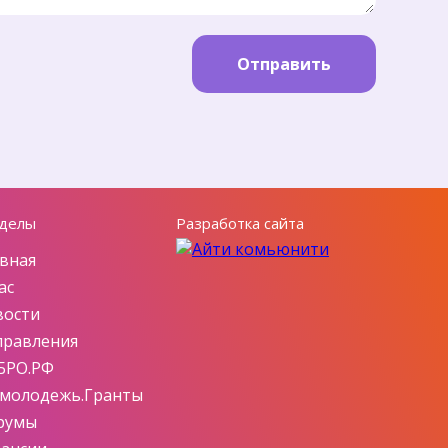
Отправить
делы
Разработка сайта
вная
ас
вости
правления
БРО.РФ
смолодежь.Гранты
румы