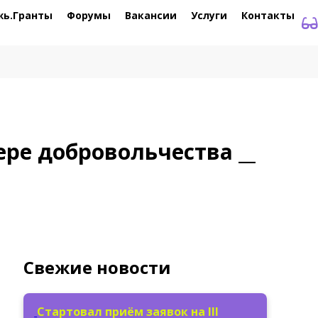
жь.Гранты
Форумы
Вакансии
Услуги
Контакты
ере добровольчества __
Свежие новости
Стартовал приём заявок на III