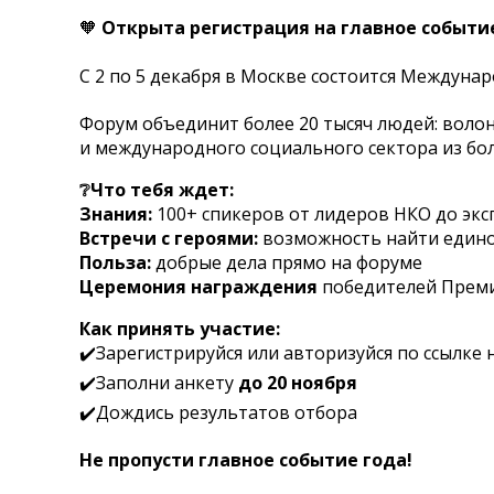
🧡
Открыта регистрация на главное событи
С 2 по 5 декабря в Москве состоится Междунар
Форум объединит более 20 тысяч людей: волон
и международного социального сектора из бол
❔
Что тебя ждет:
Знания:
100+ спикеров от лидеров НКО до эк
Встречи с героями:
возможность найти едино
Польза:
добрые дела прямо на форуме
Церемония награждения
победителей Прем
Как принять участие:
✔️Зарегистрируйся или авторизуйся по ссылке
✔️Заполни анкету
до 20 ноября
✔️Дождись результатов отбора
Не пропусти главное событие года!