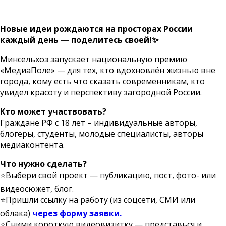
Новые идеи рождаются на просторах России
каждый день — поделитесь своей!
✨
Минсельхоз запускает национальную премию
«МедиаПоле» — для тех, кто вдохновлён жизнью вне
города, кому есть что сказать современникам, кто
увидел красоту и перспективу загородной России.
Кто может участвовать?
Граждане РФ с 18 лет – индивидуальные авторы,
блогеры, студенты, молодые специалисты, авторы
медиаконтента.
Что нужно сделать?
⭐️
Выбери свой проект — публикацию, пост, фото- или
видеосюжет, блог.
⭐️
Пришли ссылку на работу (из соцсети, СМИ или
облака)
через форму заявки.
⭐️
Сними короткую видеовизитку — представься и