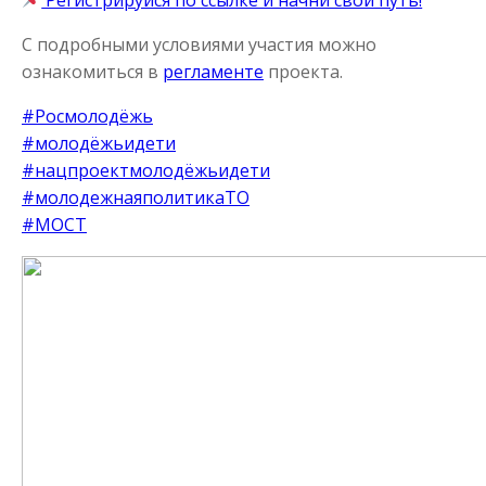
С подробными условиями участия можно
ознакомиться в
регламенте
проекта.
#Росмолодёжь
#молодёжьидети
#нацпроектмолодёжьидети
#молодежнаяполитикаТО
#МОСТ