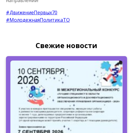
направлении!
#ДвижениеПервых70
#МолодежнаяПолитикаТО
Свежие новости