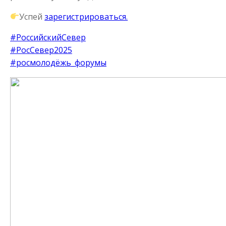
Успей
зарегистрироваться.
#РоссийскийСевер
#РосСевер2025
#росмолодёжь_форумы