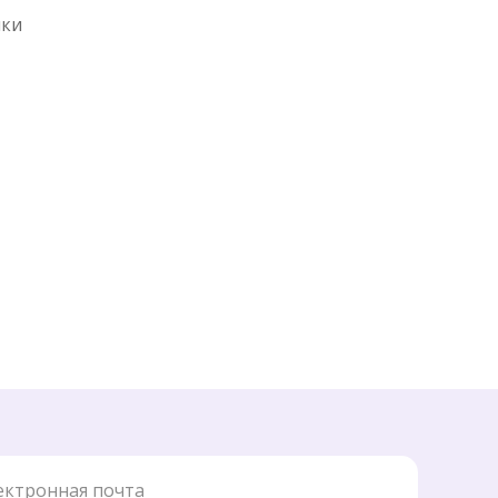
ики
ронная почта