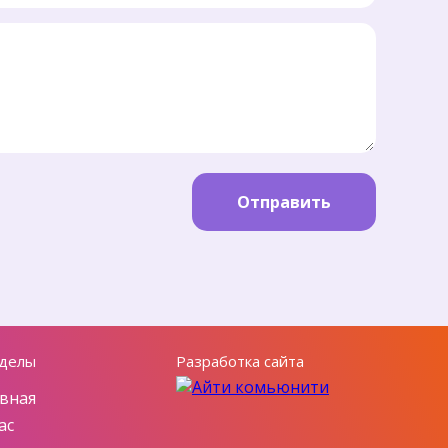
Отправить
делы
Разработка сайта
вная
ас