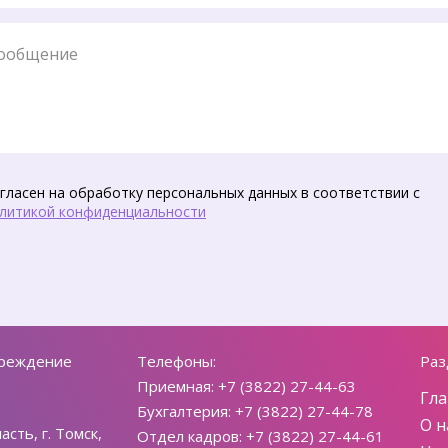
бщение
гласен на обработку персональных данных в соответствии с
литикой конфиденциальности
чреждение
Телефоны:
Раз
Приемная: +7 (3822) 27-44-63
Гла
Бухгалтерия: +7 (3822) 27-44-78
О н
сть, г. Томск,
Отдел кадров: +7 (3822) 27-44-61