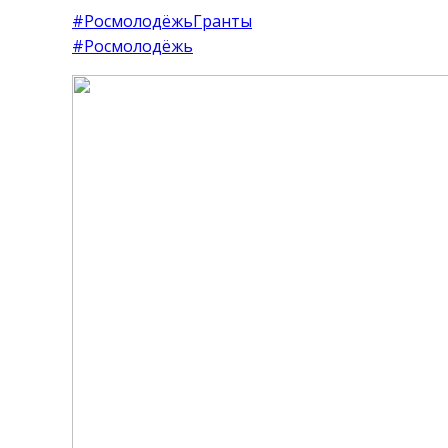
#РосмолодёжьГранты
#Росмолодёжь