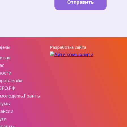
Отправить
делы
Разработка сайта
вная
ас
вости
правления
БРО.РФ
смолодежь.Гранты
румы
кансии
уги
нтакты